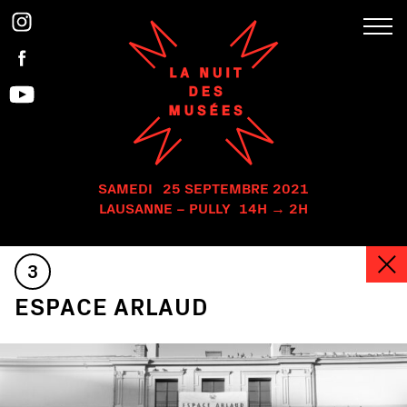
SAMEDI
25 SEPTEMBRE 2021
LAUSANNE – PULLY
14H → 2H
3
ESPACE ARLAUD