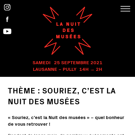
SAMEDI
25 SEPTEMBRE 2021
LAUSANNE – PULLY
14H → 2H
THÈME : SOURIEZ, C’EST LA
NUIT DES MUSÉES
« Souriez, c’est la Nuit des musées » – quel bonheur
de vous retrouver !
Pendant de longs mois, de nombreux événements ont